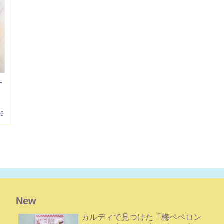
チ
26
New
カルディで見つけた「梅ペペロン