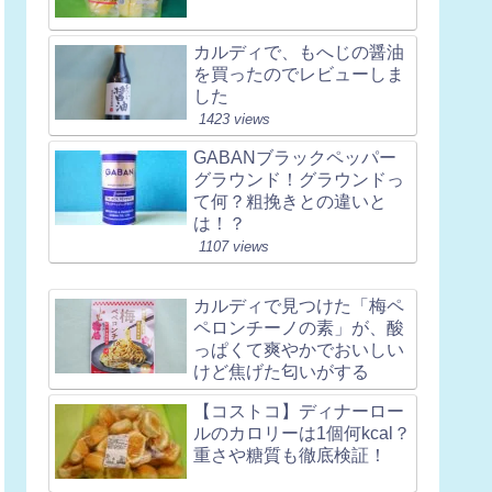
カルディで、もへじの醤油
を買ったのでレビューしま
した
1423 views
GABANブラックペッパー
グラウンド！グラウンドっ
て何？粗挽きとの違いと
は！？
1107 views
カルディで見つけた「梅ペ
ペロンチーノの素」が、酸
っぱくて爽やかでおいしい
けど焦げた匂いがする
【コストコ】ディナーロー
ルのカロリーは1個何kcal？
重さや糖質も徹底検証！