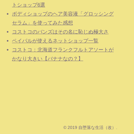
トショップ6選
ボディショップのヘア美容液「グロッシング
セラム」を使ってみた感想
コストコのバンズはその名に恥じぬ極大さ
ペイパルが使えるネットショップ一覧
コストコ：北海道フランクフルトアソートが
かなり大きい【バナナなの？】
© 2019 自堕落な生活（改）.