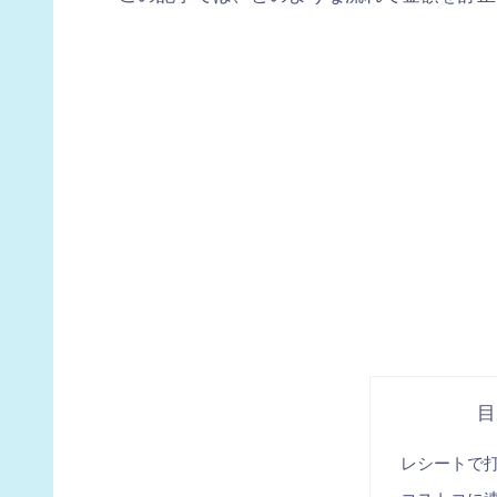
目
レシートで