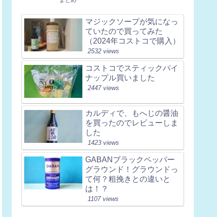
マジックソープが気になっ
ていたので買ってみた
（2024年コストコで購入）
2532 views
コストコでスティックパイ
ナップル買いました
2447 views
カルディで、もへじの醤油
を買ったのでレビューしま
した
1423 views
GABANブラックペッパー
グラウンド！グラウンドっ
て何？粗挽きとの違いと
は！？
1107 views