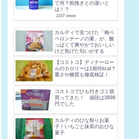
て何？粗挽きとの違いと
は！？
1107 views
カルディで見つけた「梅ペ
ペロンチーノの素」が、酸
っぱくて爽やかでおいしい
けど焦げた匂いがする
【コストコ】ディナーロー
ルのカロリーは1個何kcal？
重さや糖質も徹底検証！
コストコでひも付きゴミ袋
買ってきた！ 値段は3898
円でした
カルディのひな祭りお菓
子！いちごと抹茶のおひな
菓子