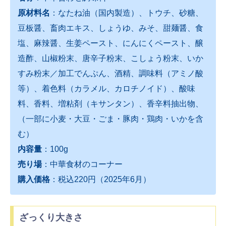
原材料名
：なたね油（国内製造）、トウチ、砂糖、
豆板醤、畜肉エキス、しょうゆ、みそ、甜麺醤、食
塩、麻辣醤、生姜ペースト、にんにくペースト、醸
造酢、山椒粉末、唐辛子粉末、こしょう粉末、いか
すみ粉末／加工でんぷん、酒精、調味料（アミノ酸
等）、着色料（カラメル、カロチノイド）、酸味
料、香料、増粘剤（キサンタン）、香辛料抽出物、
（一部に小麦・大豆・ごま・豚肉・鶏肉・いかを含
む）
内容量
：100g
売り場
：中華食材のコーナー
購入価格
：税込220円（2025年6月）
ざっくり大きさ