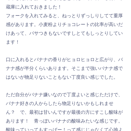
蔵庫に入れておきました！
フォークを入れてみると、ねっとりずっしりしてて重厚
感があります。小麦粉よりチョコレートの比率が高いだ
けあって、パサつきもないですしとてもしっとりしてい
ます！
口に入れるとバナナの香りがヒョロヒョロと広がり、バ
ナナ感が半分くらいあります。そこまで強いバナナ感で
はないが物足りないこともない丁度良い感じでした。
ただ自分がバナナ嫌いなので丁度よいと感じただけで、
バナナ好きの人からしたら物足りないかもしれませ
ん？ で、最初は甘いんですが最後の方にすこし酸味が
あります！ 青っぽいバナナの酸味みたいな感じです。
酸味っていってもすっぱー！って感じじゃなくて心地よ