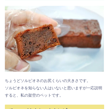
ちょうどソルピオネのお尻くらいの大きさです。
ソルピオネを知らない人はいないと思いますが一応説明
すると、私の架空のペットです。