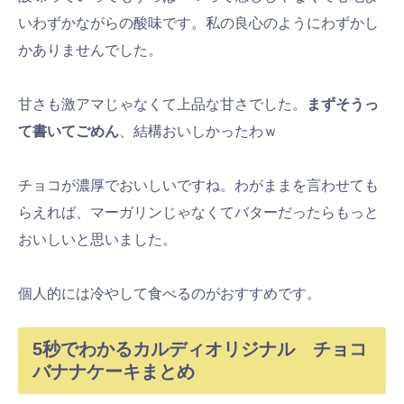
いわずかながらの酸味です。私の良心のようにわずかし
かありませんでした。
甘さも激アマじゃなくて上品な甘さでした。
まずそうっ
て書いてごめん
、結構おいしかったわｗ
チョコが濃厚でおいしいですね。わがままを言わせても
らえれば、マーガリンじゃなくてバターだったらもっと
おいしいと思いました。
個人的には冷やして食べるのがおすすめです。
5秒でわかるカルディオリジナル チョコ
バナナケーキまとめ