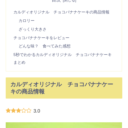
カルディオリジナル チョコバナナケーキの商品情報
カロリー
ざっくり大きさ
チョコバナナケーキをレビュー
どんな味？ 食べてみた感想
5秒でわかるカルディオリジナル チョコバナナケーキ
まとめ
カルディオリジナル チョコバナナケー
キの商品情報
3.0