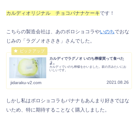
カルディオリジナル チョコバナナケーキ
です！
こちらの製造会社は、あのポロショコラや
いのち
でおな
じみの「ラグノオささき」さんでした。
カルディでラグノオ いのち檸檬買って食べた
よ。
カルディでいのち檸檬をかいました。萩の月みたいにお
いしいです。
2021.08.26
jidaraku-v2.com
しかし私はポロショコラもバナナもあんまり好きではな
いため、特に期待することなく購入しました。