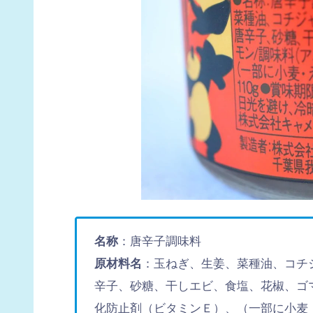
名称
：唐辛子調味料
原材料名
：玉ねぎ、生姜、菜種油、コチ
辛子、砂糖、干しエビ、食塩、花椒、ゴ
化防止剤（ビタミンＥ）、（一部に小麦