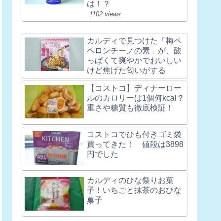
は！？
1102 views
カルディで見つけた「梅ペ
ペロンチーノの素」が、酸
っぱくて爽やかでおいしい
けど焦げた匂いがする
【コストコ】ディナーロー
ルのカロリーは1個何kcal？
重さや糖質も徹底検証！
コストコでひも付きゴミ袋
買ってきた！ 値段は3898
円でした
カルディのひな祭りお菓
子！いちごと抹茶のおひな
菓子