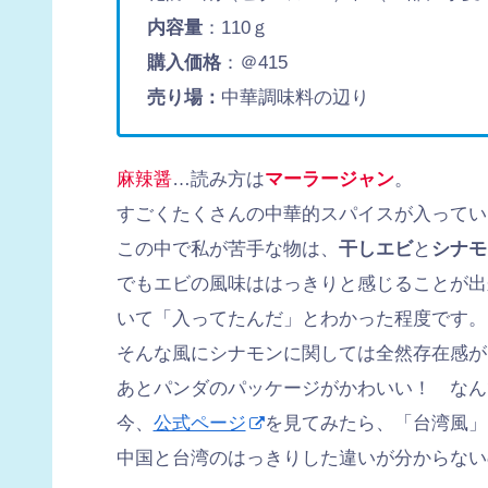
内容量
：110ｇ
購入価格
：＠415
売り場：
中華調味料の辺り
麻辣醤
…読み方は
マーラージャン
。
すごくたくさんの中華的スパイスが入ってい
この中で私が苦手な物は、
干しエビ
と
シナモ
でもエビの風味ははっきりと感じることが出
いて「入ってたんだ」とわかった程度です。
そんな風にシナモンに関しては全然存在感が
あとパンダのパッケージがかわいい！ なん
今、
公式ページ
を見てみたら、「台湾風」
中国と台湾のはっきりした違いが分からない