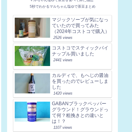
5秒でわかるマルちゃん塩ゆで茶豆まとめ
マジックソープが気になっ
ていたので買ってみた
（2024年コストコで購入）
2526 views
コストコでスティックパイ
ナップル買いました
2441 views
カルディで、もへじの醤油
を買ったのでレビューしま
した
1420 views
GABANブラックペッパー
グラウンド！グラウンドっ
て何？粗挽きとの違いと
は！？
1107 views