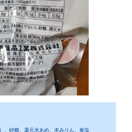
）、砂糖、還元水あめ、本みりん、食塩