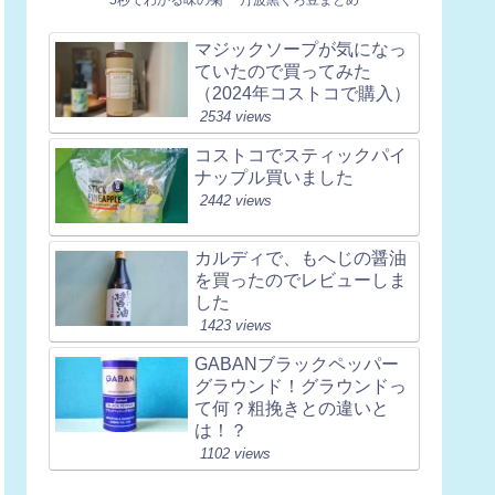
マジックソープが気になっ
ていたので買ってみた
（2024年コストコで購入）
2534 views
コストコでスティックパイ
ナップル買いました
2442 views
カルディで、もへじの醤油
を買ったのでレビューしま
した
1423 views
GABANブラックペッパー
グラウンド！グラウンドっ
て何？粗挽きとの違いと
は！？
1102 views