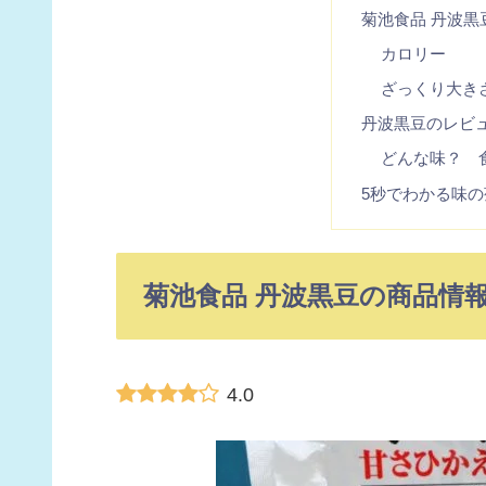
菊池食品 丹波黒
カロリー
ざっくり大き
丹波黒豆のレビ
どんな味？ 
5秒でわかる味の
菊池食品 丹波黒豆の商品情
4.0