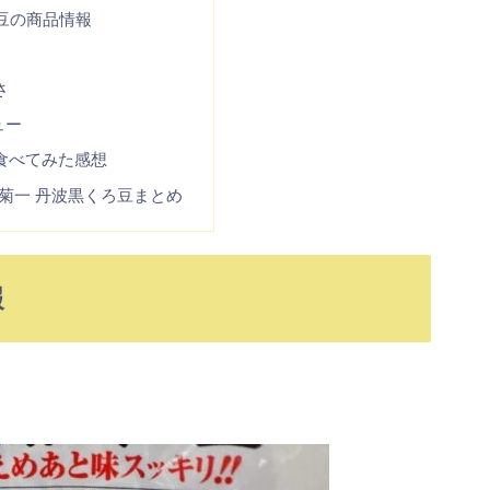
豆の商品情報
さ
ュー
食べてみた感想
菊一 丹波黒くろ豆まとめ
報