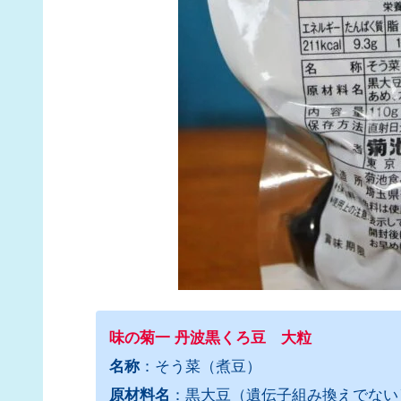
味の菊一 丹波黒くろ豆 大粒
名称
：そう菜（煮豆）
原材料名
：黒大豆（遺伝子組み換えでない