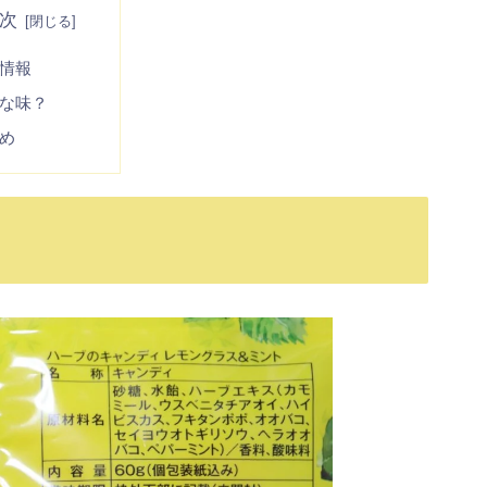
次
情報
な味？
め