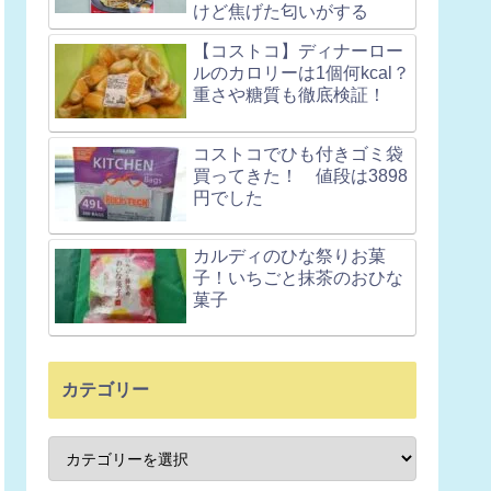
けど焦げた匂いがする
【コストコ】ディナーロー
ルのカロリーは1個何kcal？
重さや糖質も徹底検証！
コストコでひも付きゴミ袋
買ってきた！ 値段は3898
円でした
カルディのひな祭りお菓
子！いちごと抹茶のおひな
菓子
カテゴリー