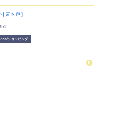
 宮本 輝 ]
42時点）
ahoo!ショッピング