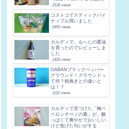
2538 views
コストコでスティックパイ
ナップル買いました
2450 views
カルディで、もへじの醤油
を買ったのでレビューしま
した
1425 views
GABANブラックペッパー
グラウンド！グラウンドっ
て何？粗挽きとの違いと
は！？
1102 views
カルディで見つけた「梅ペ
ペロンチーノの素」が、酸
っぱくて爽やかでおいしい
けど焦げた匂いがする