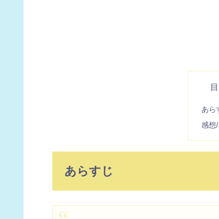
目
あら
感想
あらすじ