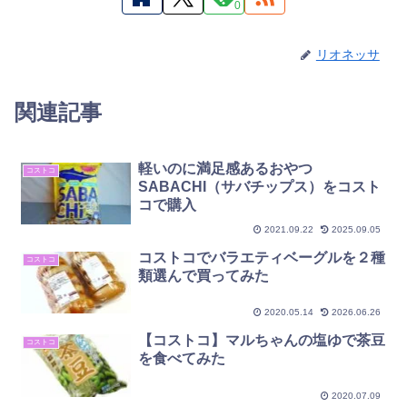
0
リオネッサ
関連記事
軽いのに満足感あるおやつ
コストコ
SABACHI（サバチップス）をコスト
コで購入
2021.09.22
2025.09.05
コストコでバラエティベーグルを２種
コストコ
類選んで買ってみた
2020.05.14
2026.06.26
【コストコ】マルちゃんの塩ゆで茶豆
コストコ
を食べてみた
2020.07.09