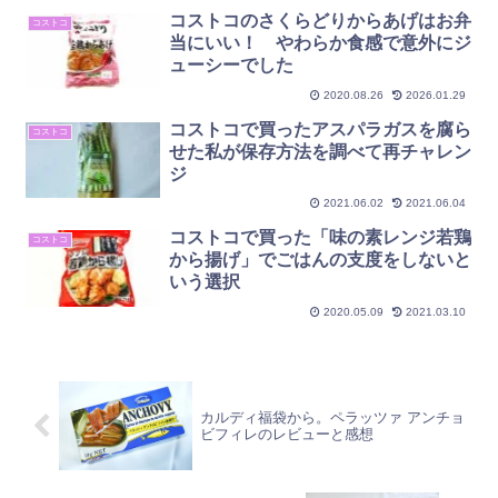
コストコのさくらどりからあげはお弁
コストコ
当にいい！ やわらか食感で意外にジ
ューシーでした
2020.08.26
2026.01.29
コストコで買ったアスパラガスを腐ら
コストコ
せた私が保存方法を調べて再チャレン
ジ
2021.06.02
2021.06.04
コストコで買った「味の素レンジ若鶏
コストコ
から揚げ」でごはんの支度をしないと
いう選択
2020.05.09
2021.03.10
カルディ福袋から。ペラッツァ アンチョ
ビフィレのレビューと感想