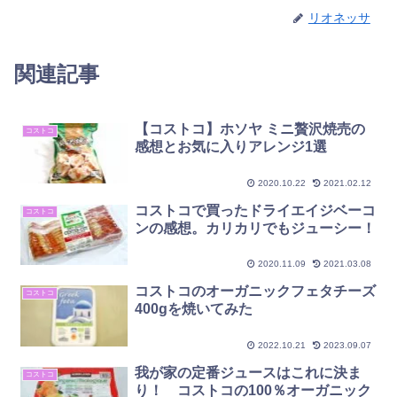
リオネッサ
関連記事
【コストコ】ホソヤ ミニ贅沢焼売の
コストコ
感想とお気に入りアレンジ1選
2020.10.22
2021.02.12
コストコで買ったドライエイジベーコ
コストコ
ンの感想。カリカリでもジューシー！
2020.11.09
2021.03.08
コストコのオーガニックフェタチーズ
コストコ
400gを焼いてみた
2022.10.21
2023.09.07
我が家の定番ジュースはこれに決ま
コストコ
り！ コストコの100％オーガニック