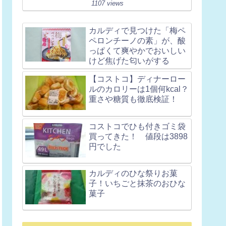
1107 views
カルディで見つけた「梅ペ
ペロンチーノの素」が、酸
っぱくて爽やかでおいしい
けど焦げた匂いがする
【コストコ】ディナーロー
ルのカロリーは1個何kcal？
重さや糖質も徹底検証！
コストコでひも付きゴミ袋
買ってきた！ 値段は3898
円でした
カルディのひな祭りお菓
子！いちごと抹茶のおひな
菓子