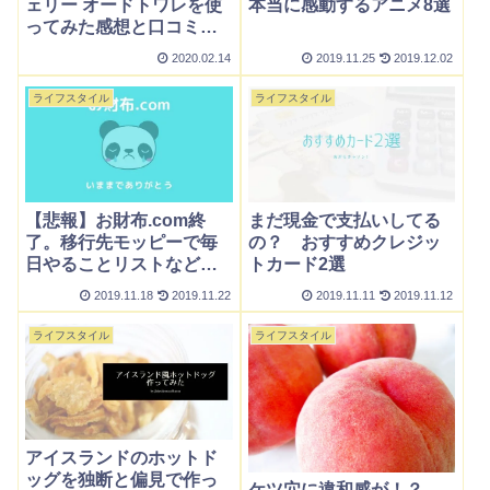
ェリー オードトワレを使
本当に感動するアニメ8選
ってみた感想と口コミ情
報
2020.02.14
2019.11.25
2019.12.02
ライフスタイル
ライフスタイル
【悲報】お財布.com終
まだ現金で支払いしてる
了。移行先モッピーで毎
の？ おすすめクレジッ
日やることリストなどを
トカード2選
解説
2019.11.18
2019.11.22
2019.11.11
2019.11.12
ライフスタイル
ライフスタイル
アイスランドのホットド
ッグを独断と偏見で作っ
ケツ穴に違和感が！？