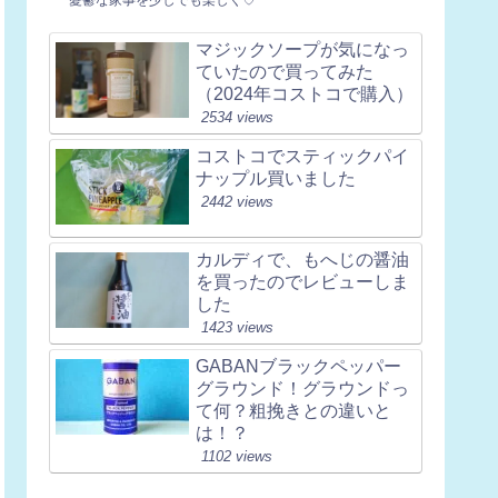
マジックソープが気になっ
ていたので買ってみた
（2024年コストコで購入）
2534 views
コストコでスティックパイ
ナップル買いました
2442 views
カルディで、もへじの醤油
を買ったのでレビューしま
した
1423 views
GABANブラックペッパー
グラウンド！グラウンドっ
て何？粗挽きとの違いと
は！？
1102 views