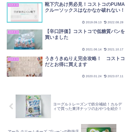
靴下穴あけ男必見！コストコのPUMA
コストコ
クルーソックスはなかなか破れない！
2019.09.13
2022.08.28
【辛口評価】コストコで低糖質パンを
コストコ
買いました
2021.06.14
2021.10.17
うきうきぬりえ完全攻略！ コストコ
コストコ
だとお得に買えます
2020.01.24
2023.07.11
ヨーグルトレーズンで鉄分補給！カルデ
ィで買った東洋ナッツのおやつを紹介！
アーラ クリームチーズ プレーンの取扱店