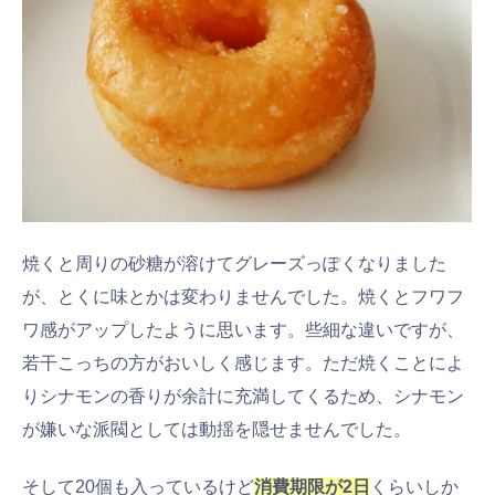
焼くと周りの砂糖が溶けてグレーズっぽくなりました
が、とくに味とかは変わりませんでした。焼くとフワフ
ワ感がアップしたように思います。些細な違いですが、
若干こっちの方がおいしく感じます。ただ焼くことによ
りシナモンの香りが余計に充満してくるため、シナモン
が嫌いな派閥としては動揺を隠せませんでした。
そして20個も入っているけど
消費期限が2日
くらいしか